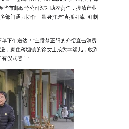
金华市邮政分公司
深耕助农责任，摸清产业
多部门通力协作，量身打造“直播引流+鲜制
单下午送达！”主播
翁正阳
的介绍直击消费
送，家住蒋塘镇的徐女士成为幸运儿，收到
有仪式感！”