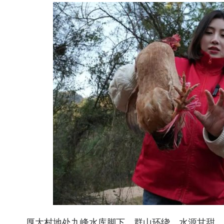
厚大村地处九峰水库脚下，群山环绕、水源甘甜，