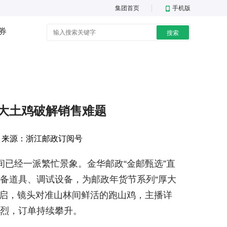
集团首页
手机版
券
搜索
大土鸡破解销售难题
源：
浙江邮政订阅号
间已经一派繁忙
景象
。金华邮政“金邮甄选”直
备道具、调试设备，为邮政年货节系列“厚大
开启，镜头对准山林间鲜活的跑山鸡，主播详
烈，订单持续攀升。