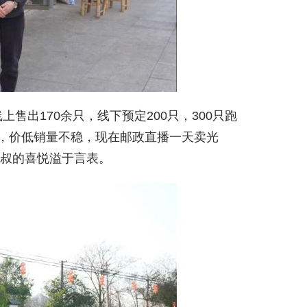
出170余只，线下预定200只，300只跑
购，价低销量不稳，现在邮政直播一天卖光
大叔的喜悦溢于言表。