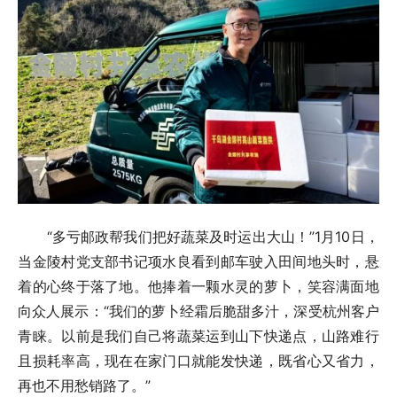
“多亏邮政帮我们把好蔬菜及时运出大山！”1月10日，
当金陵村党支部书记项水良看到邮车驶入田间地头时，悬
着的心终于落了地。他捧着一颗水灵的萝卜，笑容满面地
向众人展示：“我们的萝卜经霜后脆甜多汁，深受杭州客户
青睐。以前是我们自己将蔬菜运到山下快递点，山路难行
且损耗率高，现在在家门口就能发快递，既省心又省力，
再也不用愁销路了。”