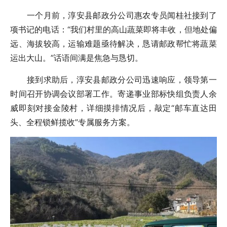
一个月前，淳安县邮政分公司惠农专员闻桂社接到了
项书记的电话：“我们村里的高山蔬菜即将丰收，但地处偏
远、海拔较高，运输难题亟待解决，恳请邮政帮忙将蔬菜
运出大山。”话语间满是焦急与恳切。
接到求助后，淳安县邮政分公司迅速响应，领导第一
时间召开协调会议部署工作。寄递事业部标快组负责人余
威即刻对接金陵村，详细摸排情况后，敲定“邮车直达田
头、全程锁鲜揽收”专属服务方案。