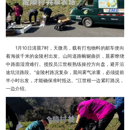
1月10日清晨7时，天微亮，载有打包物料的邮车便向
着海拔千米的金陵村出发。山间道路蜿蜒曲折，晨雾缭绕
中路面湿滑难行。揽投员江世根熟练操控方向盘，避开沿
途坑洼路段。“金陵村路况复杂，晨间雾气浓重，必须提前
半小时出发，才能确保准时抵达。”江世根一边紧盯路况，
一边介绍。