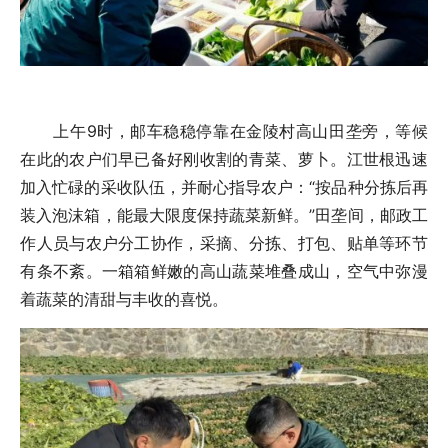
上午9时，邮车稳稳停靠在金陵村高山田垄旁，等候
在此的农户们早已备好刚收割的青菜、萝卜。江世根迅速
加入忙碌的采收队伍，并耐心指导农户：“按品种分拣后再
装入泡沫箱，能最大限度保持蔬菜新鲜。”田垄间，邮政工
作人员与农户分工协作，采摘、分拣、打包、贴单等环节
有条不紊。一箱箱鲜嫩的高山蔬菜堆叠成山，空气中弥漫
着蔬菜的清甜与丰收的喜悦。