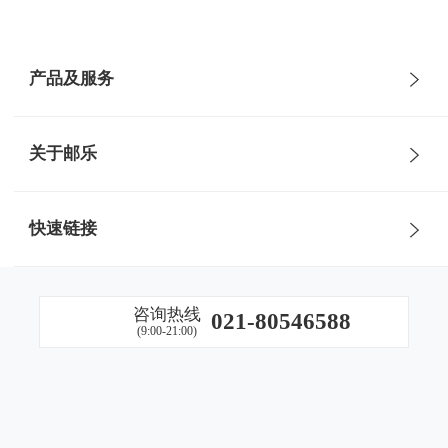
产品及服务
邮掌柜
邮政农品
关于邮乐
邮乐商城
邮乐小店
公司简介
快速链接
邮乐直播
邮乐优鲜
组织架构
中国邮政集团官网
邮生活
物流服务
咨询热线
021-80546588
发展历程
(9:00-21:00)
EMS官网
SAAS服务平台
企业文化
邮储银行官网