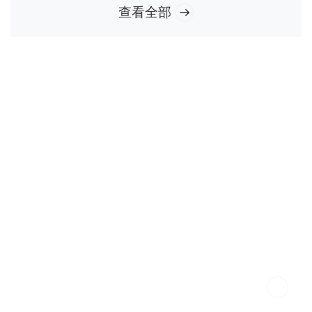
查看全部
上海邮乐网络技术有限公司是中国邮政控股的有限责任公司，成
立于2009年6月，现有员工700余人。公司定位为依托中国邮政资
源禀赋，开展线上线下全域运营的新零售科技公司，致力于通
过“互联网+”市场化、数字化运营...