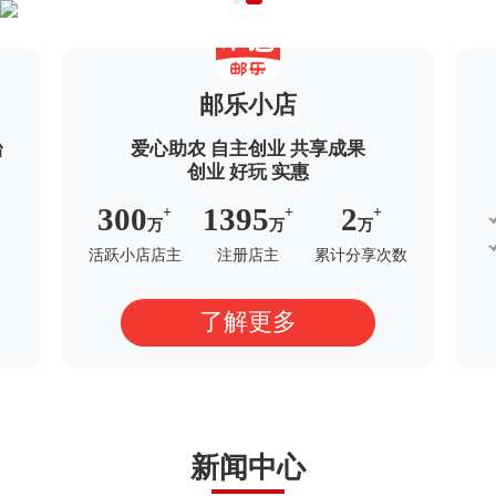
邮乐小店
台
爱心助农 自主创业 共享成果
创业 好玩 实惠
300
1395
2
+
+
+
万
万
万
活跃小店店主
注册店主
累计分享次数
了解更多
新闻中心