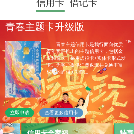
信用卡
借记卡
青春主题卡升级版
青春主题信用卡是我行面向优质
青年客群推出的主题信用卡，包括金
卡和普卡，采用虚拟卡+实体卡形式发
卡。为客户提供消费返现并兑换丰富
权益的的相关功能...
立即申请
查看更多信用卡
信用卡全家福
特惠