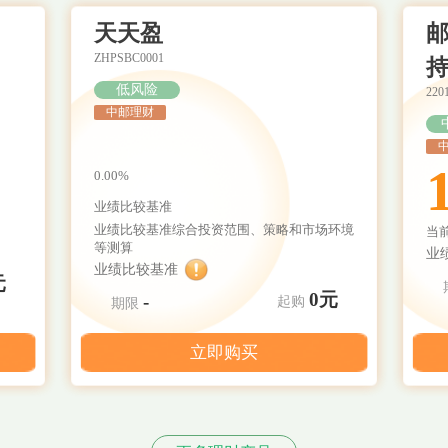
天天盈
邮
ZHPSBC0001
持
低风险
220
中邮理财
0.00%
业绩比较基准
业绩比较基准综合投资范围、策略和市场环境
当
等测算
业
业绩比较基准
元
0元
-
起购
期限
立即购买