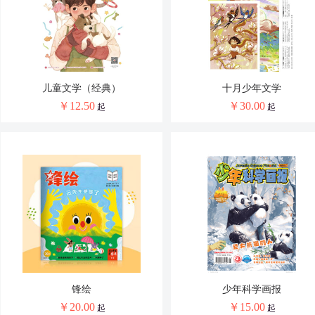
吉林
西藏
陕西
青海
儿童文学（经典）
十月少年文学
￥
12.50
￥
30.00
起
起
锋绘
少年科学画报
￥
20.00
￥
15.00
起
起