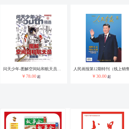
小小邮票大发现（1-3合集）
环球银幕.完全电影130年
￥
179.40
￥
68.00
起
起