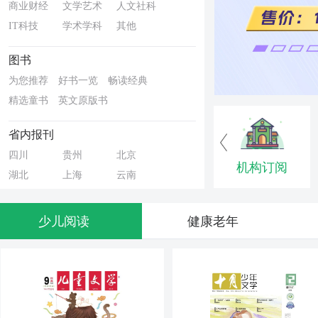
商业财经
文学艺术
人文社科
IT科技
学术学科
其他
图书
为您推荐
好书一览
畅读经典
精选童书
英文原版书
省内报刊
四川
贵州
北京
机构订阅
湖北
上海
云南
新疆
河北
江西
内蒙古
天津
山东
少儿阅读
健康老年
江苏
安徽
广东
黑龙江
河南
福建
海南
湖南
宁夏
辽宁
广西
重庆
山西
浙江
甘肃