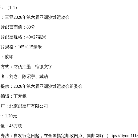
（1-1）
三亚2026年第六届亚洲沙滩运动会
邮票面值：80分
邮票规格：40×27毫米
格：165×115毫米
：胶印
式：防伪油墨、缩微文字
：刘念、陈昭宇、戴萌
供：2026年第六届亚洲沙滩运动会组委会
辑：丁梦佩
：北京邮票厂有限公司
1.20元
：45万枚
：自发行之日起，在全国指定邮政网点、集邮网厅（https://jiyou.1