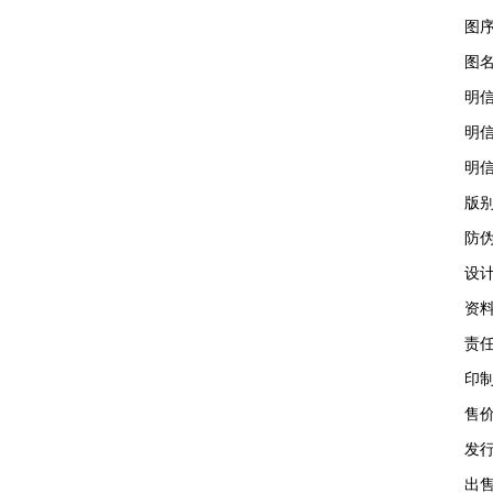
图序：
图名：
明信片
明信片
明信片规
版别
防伪方
设计者
资料提
责任编
印制厂
售价：
发行量
出售办法