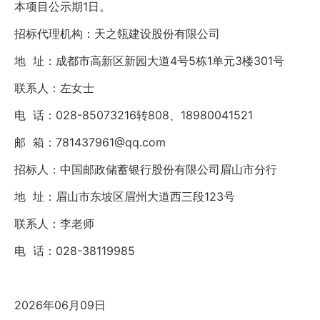
本项目公示期
1
日
。
招标代理机构：天之瓴建设股份有限公司
地
址：成都市高新区新园大道
4号5栋1单元3楼
301号
联系人：左女士
电
话：
028-85073216
转
808、18980041521
邮
箱：
781437961
@
qq.com
招标人：
中国邮政储蓄银行股份有限公司眉山市分行
地
址：眉山市东坡区眉州大道西三段
123号
联系人：李老师
电
话：
028-38119985
2026
年
06
月
09
日