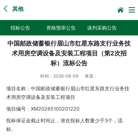
其他
招标公告
资格预审公告
谈判采购公告
中国邮政储蓄银行眉山市红星东路支行业务技
询比采购公告
竞价采购公告
中标候选人公示
术用房空调设备及安装工程项目（第2次招
直接采购采前公示
采购征求意见公告
其他
标）流标公告
询价公告
时间：
2026-06-09
来源：
项目名称：
中国邮政储蓄银行眉山市红星东路支行业务技
术用房空调设备及安装工程项目
项目
编号
：
XM20265100201220
投标保证金截止时间止，潜在投标人数量少于
3个
，
流
标
。