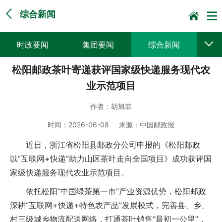
综合新闻
时政要闻
集团要闻
综合新闻
松阳邮政茶叶寄递获评国家级快递服务现代农
媒体聚焦
党建动态
普遍服务
业示范项目
科技创新
企业文化
一线风采
作者：
胡旭菲
集邮报道
时间：
2026-06-08
来源：
中国邮政报
近日，浙江省松阳县邮政分公司申报的《松阳邮政
以“互联网+快递”助力山区茶叶走向全国项目》成功获评国
家级快递服务现代农业示范项目。
依托松阳“中国绿茶第一市”产业资源优势，松阳邮政
深耕“互联网+快递+特色农产品”发展模式，完善县、乡、
村三级城乡物流配送网络，打通茶叶销售“最初一公里”，