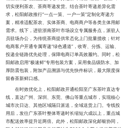
切实便利茶农、茶商寄递发货。结合茶叶寄递差异化需
求，松阳邮政推行“一点一策、一户一策”定制化寄递方
案，精准适配茶农、实体茶商、电商商户等各类主体用邮
需求。线下，进驻浙南茶叶市场设立专属服务点，派驻人
员驻场办公，为传统茶商提供常态化上门批量揽收；针对
电商客户开通专属寄递“绿色通道”，收寄、分拣、运输、
投递全链路优先处理，保障电商订单高效履约。同时，松
阳邮政启用“极速鲜”专用包装方案，采用食品级防水、加
厚防震包装，附加产品溯源与优先快件标识，最大限度保
留春茶新鲜口感。
在时效优化上，松阳邮政开通松阳至广东茶叶直达专
线，直达广州、深圳、东莞、佛山等重点城市，实现核心
城市次日达、其他区域隔日派送，全域送货上门。专线投
用后，发往广东茶叶整体寄递时长缩短六成以上，重点城
市配送效率提升近两倍。此外，松阳邮政深化邮银协同，