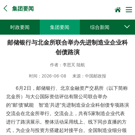
集团要闻
时政要闻
集团要闻
综合新闻
邮储银行与北金所联合举办先进制造业企业科
媒体聚焦
党建动态
普遍服务
创债路演
科技创新
企业文化
一线风采
作者：
李思芃 陆航
集邮报道
时间：
2026-06-08
来源：
中国邮政报
6月2日，邮储银行、北京金融资产交易所（以下简称
北金所）与大公国际资信评估有限公司联合举办
的“邮‘债’赋能 智‘造’共进”先进制造业企业科创债专项路演
交流会在北金所举行。交流会上，共有5家制造企业代表
进行了路演展示。整体活动采用线上、线下同步直播的方
式，为企业与投资方搭建起对接平台。全国制造业细分领