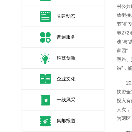
村公共
效衔接
党建动态
节”和
养27
普遍服务
魂”与
家园”
科技创新
毁路、
站”，
企业文化
202
扶资金
一线风采
投入有
人次，
为两区
集邮报道