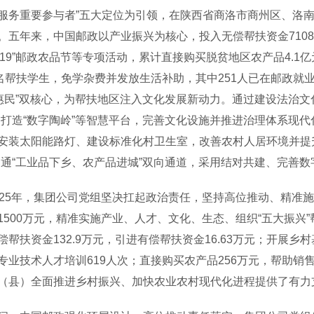
服务重要参与者”五大定位为引领，在陕西省商洛市商州区、洛
。五年来，中国邮政以产业振兴为核心，投入无偿帮扶资金7108万
“919”邮政农品节等专项活动，累计直接购买脱贫地区农产品4.1亿
2名帮扶学生，免学杂费并发放生活补助，其中251人已在邮政就业
“惠民”双核心，为帮扶地区注入文化发展新动力。通过建设法治
，打造“数字陶岭”等智慧平台，完善文化设施并推进治理体系现
安装太阳能路灯、建设标准化村卫生室，改善农村人居环境并提升
畅通“工业品下乡、农产品进城”双向通道，采用结对共建、完善
5年，集团公司党组坚决扛起政治责任，坚持高位推动、精准施
1500万元，精准实施产业、人才、文化、生态、组织“五大振兴”
偿帮扶资金132.9万元，引进有偿帮扶资金16.63万元；开展乡村
专业技术人才培训619人次；直接购买农产品256万元，帮助销售农
（县）全面推进乡村振兴、加快农业农村现代化进程提供了有力