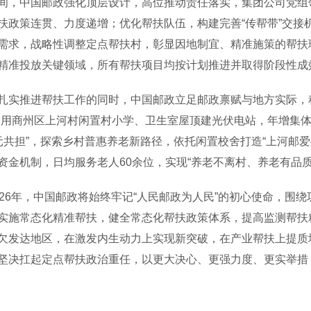
中国邮政强化顶层设计，高位推动责任落实，集团公司党组领
扶政策连贯、力度递增；优化帮扶队伍，构建完善“传帮带”交接
需求，战略性调整定点帮扶村，彰显因地制宜、精准施策的帮扶理
精准投放关键领域，所有帮扶项目均按计划推进并取得阶段性成
推进帮扶工作的同时，中国邮政立足邮政禀赋与地方实际，积
利用商州区上河村闲置村小学、卫生室屋顶建光伏电站，年增集体
元共担”，探索乡村普惠养老新路径，依托闲置校舍打造“上河邮
资金机制，日均服务老人60余位，实现“养老不离村、养老有品质
6年，中国邮政将始终牢记“人民邮政为人民”的初心使命，围
实施常态化精准帮扶，健全常态化帮扶政策体系，提高监测帮扶
欠发达地区，在激发内生动力上实现新突破，在产业帮扶上提质
坚决扛起定点帮扶政治重任，以更大决心、更强力度、更实举措