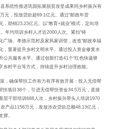
南县系统性推进巩固拓展脱贫攻坚成果同乡村振兴有
元，投放贷款超69.1亿元。通过“邮政年货
元，助销23.23亿元。以“教育+就业”模式，定向培
。年均培训乡村人才近2000人次。紧扣“铸
文化广场、孝德示范村及家风家训馆，改造“邮政幸福
代化，显著提升乡村文明水平。通过投入资金修复水
公共服务水平。通过创新打造41个“红色快递驿
数字乡村平台等方式，持续提升乡村治理效能。
策，确保帮扶工作有力有序有效开展：投入无偿帮
帮扶项目38个，引进无偿帮扶资金34.5万元，直接
基层干部培训688人次，乡村振兴带头人培训1970
产品1156万元，发放涉农贷款总额48.13亿元，
支撑。