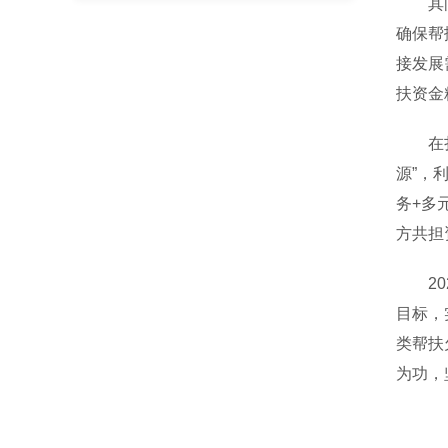
其间，
确保帮
接发展
扶资金
在扎实
源”，
务+多
方共担
202
目标，
类帮扶
为功，