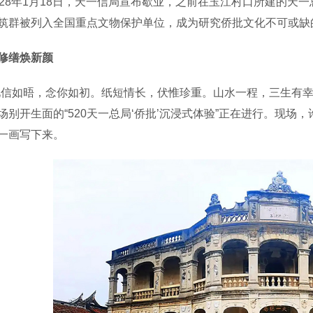
8年1月18日，天一信局宣布歇业，之前在玉江村口所建的天一
筑群被列入全国重点文物保护单位，成为研究侨批文化不可或缺
修缮焕新颜
如晤，念你如初。纸短情长，伏惟珍重。山水一程，三生有幸—
场别开生面的“520天一总局‘侨批’沉浸式体验”正在进行。现
一画写下来。