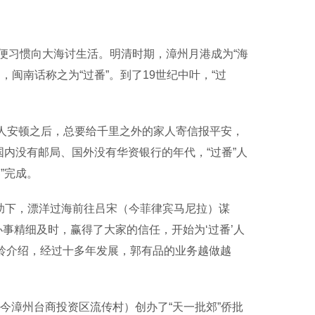
习惯向大海讨生活。明清时期，漳州月港成为“海
闽南话称之为“过番”。到了19世纪中叶，“过
的人安顿之后，总要给千里之外的家人寄信报平安，
国内没有邮局、国外没有华资银行的年代，“过番”人
”完成。
助下，漂洋过海前往吕宋（今菲律宾马尼拉）谋
事精细及时，赢得了大家的信任，开始为‘过番’人
伯龄介绍，经过十多年发展，郭有品的业务越做越
今漳州台商投资区流传村）创办了“天一批郊”侨批