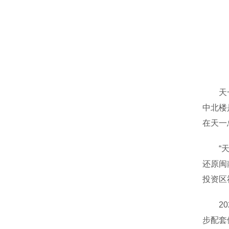
天一总
中北楼
在天一
“天一
还原闽
投资区
202
步配套