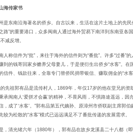
山海传家书
东南沿海著名的侨乡。自古以来，生活在这片土地上的先民便
之路”的重要港口，众多闽南人通过海外贸易下南洋到东南亚各国，
风不减反增。
称信件为“批”，来往于海外的信件则为“番批”。许多“过番”
赚到的钱寄回家乡赡养父母妻儿，于是便衍生出侨乡“水客”。在
的信件、钱款往来，全靠专门替侨民捎带银信、赚取佣金的“水客
先祖郭有品是流传村人，1869年，年仅17岁的他在堂兄的资
秉承闽南人‘爱拼才会赢’的精神，不畏风雨，不惧路途遥远，因办
信，成了‘水客’。”郭有品第五代嫡孙、原漳州市侨联副主席郭
先较为松散的“水客”模式已远远满足不了番批传递的发展需求。
清光绪六年（1880年），郭有品在故乡龙溪县二十八都（即