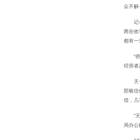
众不解
记者了
两在收
都有一
“侨批
经营者
天一信
部银信
偿，几
“天一
局办公