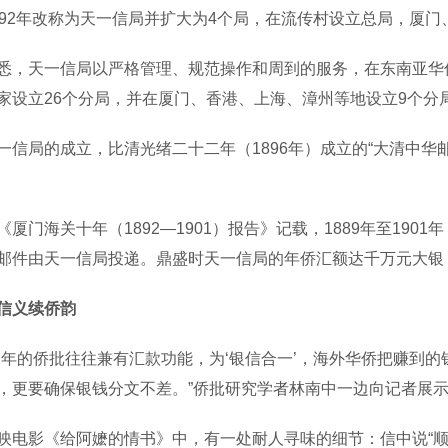
892年改称为天一信局并扩大为4个局，在流传村设立总局，厦
天一信局以严格管理、规范操作和周到的服务，在东南亚华侨
家设立26个分局，并在厦门、香港、上海、漳州等地设立9个分
局的成立，比清光绪二十二年（1896年）成立的“大清中华邮
门海关十年（1892—1901）报告》记载，1889年至1901年，
邮件由天一信局投递。鼎盛时天一信局的年侨汇额达千万元大银
信义续侨韵
的侨批往往兼有汇款功能，为‘银信合一’，海外华侨把赚到的
，更要确保银钱分文不差。”侨批研究学者林南中一边向记者展
影《给阿嬷的情书》中，有一处耐人寻味的细节：信中说“顺