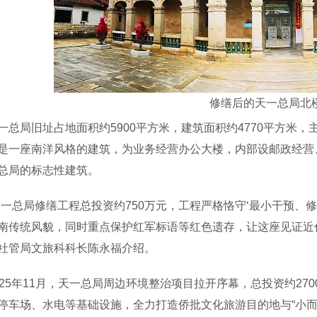
修缮后的天一总局北
局旧址占地面积约5900平方米，建筑面积约4770平方米，
是一座南洋风格的建筑，为业务经营办公大楼，内部设邮政经营
总局的标志性建筑。
总局修缮工程总投资约750万元，工程严格恪守‘最小干预、修
南传统风貌，同时重点保护红军标语等红色遗存，让这座见证近
社管局文旅科科长陈永福介绍。
5年11月，天一总局周边环境整治项目拉开序幕，总投资约27
停车场、水电等基础设施，全力打造侨批文化旅游目的地与“小而