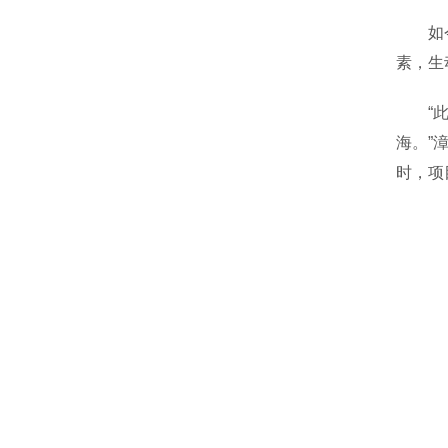
如今，
素，生
“此次
海。”
时，项