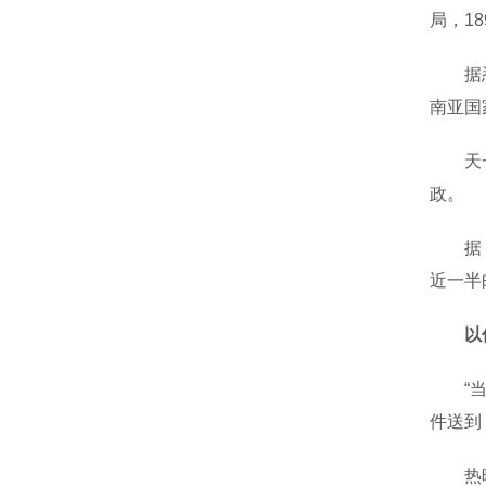
局，1
据悉，
南亚国
天一信
政。
据《厦
近一半
以
“当年
件送到
热映电