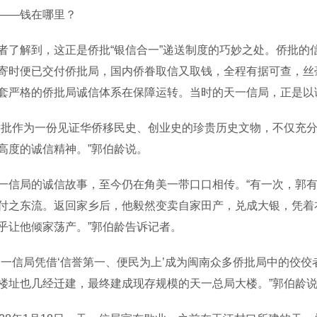
——钱在哪里？
解到，这正是侨批“银信合一”递送制度的巧妙之处。侨批的
寄时便已交付侨批局，国内侨眷取信又取钱，全程有据可查，丝
套严格的侨批局诚信体系在保障运转。当时的天一信局，正是以
作为一份见证华侨移民史、创业史的珍贵历史文物，不仅充分
高度的诚信精神。”郭伯龄说。
局的诚信故事，至今仍在角美一带口口相传。“有一次，郭有
付之东流。返回家乡后，他毅然变卖自家田产，兑成大银，凭着
乎让他倾家荡产。”郭伯龄告诉记者。
信局凭借‘信誉第一、便民为上’成为闽南众多侨批局中的佼佼
楼址也几经迁建，最终建成现存规模的天一总局大楼。”郭伯龄