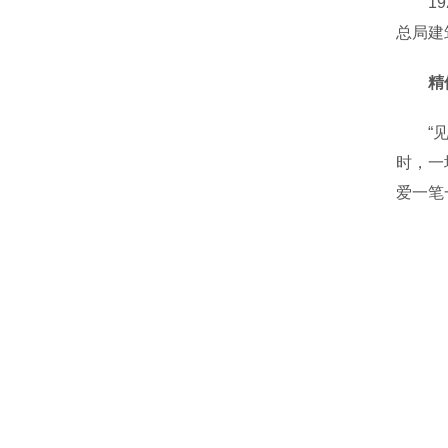
192
总局建
精
“见信
时，一
爱一笔