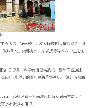
楼
主要有大厝、宛南楼、北楼及陶园四大核心建筑。其
、银钱汇兑、内部办公、顾客接待等区域，也是现
旧如旧’原则，科学修复建筑残损、清除不当加建、
代邮政与华侨史的百年建筑重焕生机。”漳州市台商
00万元，修缮改造一批南洋风建筑及闽南古厝，同
美”乡村振兴示范点。