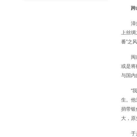
跨
漳州是
上丝绸
番”之
闽南人
或是将
与国内
“我的
生。他
捎带银
大，原
于是，