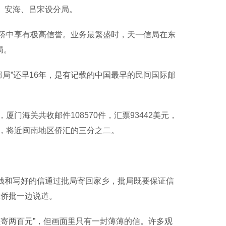
门、安海、吕宋设分局。
中享有极高信誉。业务最繁盛时，天一信局在东
局。
局”还早16年，是有记载的中国最早的民间国际邮
厦门海关共收邮件108570件，汇票93442美元，
，将近闽南地区侨汇的三分之二。
钱和写好的信通过批局寄回家乡，批局既要保证信
示侨批一边说道。
寄两百元”，但画面里只有一封薄薄的信。许多观