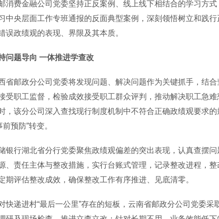
费金融公司党委坚持正反案例、线上线下相结合的学习方式，
习中央层面工作专班通报的反面典型案例，深刻领悟树立和践行
错误政绩观的表现、界限及其本质。
持问题导向 一体推进学查改
邮政分公司党委将发现问题、解决问题作为关键抓手，结合查
接受职工监督，检验成效接受职工群众评判，推动解决职工急难
时，该分公司深入查找现行制度机制中不符合正确政绩观要求的
“事前预防”转变。
行湖北省分行党委聚焦政绩观偏差的突出表现，认真查摆问题
源、责任主体与整改措施，实行台账式管理，记录整改进程，整
定期评估整改成效，确保整改工作有序推进、见底清零。
递进村“最后一公里”存在的短板，云南省邮政分公司党委采
调研及现场检查，推进立查立改；针对长期不用、业务效能低下