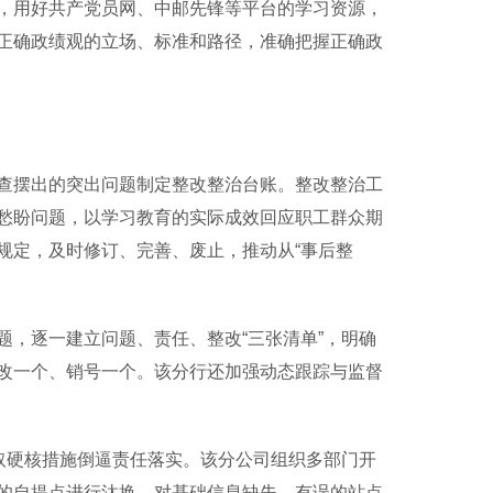
用好共产党员网、中邮先锋等平台的学习资源，
正确政绩观的立场、标准和路径，准确把握正确政
摆出的突出问题制定整改整治台账。整改整治工
愁盼问题，以学习教育的实际成效回应职工群众期
规定，及时修订、完善、废止，推动从“事后整
，逐一建立问题、责任、整改“三张清单”，明确
改一个、销号一个。该分行还加强动态跟踪与监督
取硬核措施倒逼责任落实。该分公司组织多部门开
的自提点进行汰换，对基础信息缺失、有误的站点