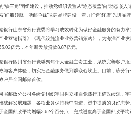
的“铁三角”团组建设，推动党组织设置从“静态覆盖”向“动态嵌
索“红船领航，浙邮争锋”党建品牌建设，着力打造“红旗”先进
行山东省分行党委将学习成效转化为做好金融服务的有力举措
产业营销指引》《现代设施渔业业务营销策略》，为海洋产业发
55.02亿元，本年新发放贷款8.87亿元。
行四川省分行党委聚焦个人金融主责主业，系统完善客户服务
效与客户体验，切实把金融服务做到群众心坎上。目前，该分行
效户居全国邮储首位。
邮政分公司各级党组织牢固树立和自觉践行正确政绩观，牢牢
准破解发展难题，各项业务保持稳中有进、进中提质的良好态势
于全国邮政平均增幅3.62个百分点，完成进度高于全国邮政平均进