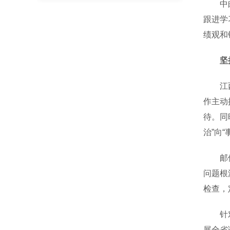
中邮消
跟进学
绩观和
坚
江西省
作主动
待。同
治”向
邮储银
问题根
检查，
针对快
展全省