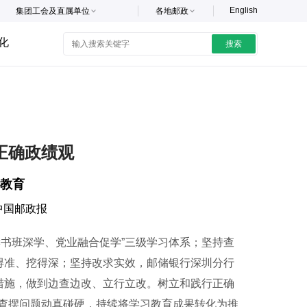
English
集团工会及直属单位
各地邮政
化
搜索
正确政绩观
教育
中国邮政报
书班深学、党业融合促学”三级学习体系；坚持查
得准、挖得深；坚持改求实效，邮储银行深圳分行
措施，做到边查边改、立行立改。树立和践行正确
查摆问题动真碰硬，持续将学习教育成果转化为推