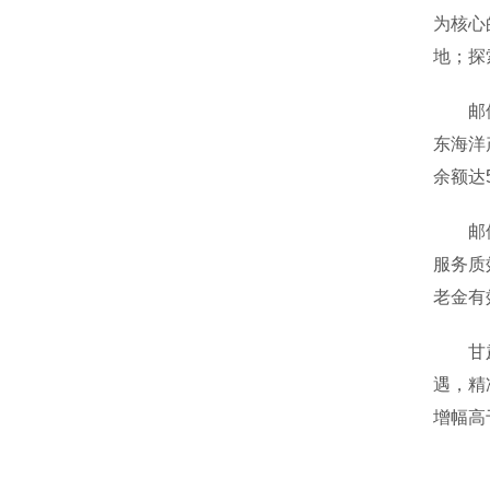
为核心
地；探
邮储银
东海洋
余额达
邮储银
服务质
老金有
甘肃省
遇，精
增幅高