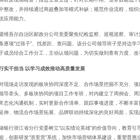
中整改，并持续通过商超叠加等模式补缺；规范作业流程，组织
统应用能力。
吾尔自治区邮政分公司党委聚焦纪检监察、巡视巡察、审计监
条逐项“过筛子”、找差距、查问题。该分公司领导班子坚持边学
子成员结合工作分工，主动认领问题，为切实做到查有力度、改
行实干担当 以学习成效推动高质量发展
场走访发现的板块协同深度不足、合作场景挖掘不充分、项目
领导牵头、多板块协同的项目工作专班，对内建立了周例会、周
常态化沟通机制，实时更新合作清单、跟踪事项进度，不断丰富
延伸、物流合作场景拓展、品牌联动持续深化的良好局面，实现
行浙江省分行党委树立“以实绩论英雄”的价值导向，教育引
能，创新研发“浙里营”系统，加快市场营销体系建设，重塑普惠