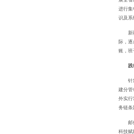
进行集
识及系
新疆维
际，逐
账，班
践
针对现
建分管
外实行
务链条
邮储银
科技赋