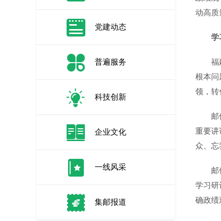
动高质
党建动态
学
普遍服务
福建省
根本问
领，转
科技创新
邮储银
重要讲
企业文化
众、忘
一线风采
邮储银
学习研
确政绩
集邮报道