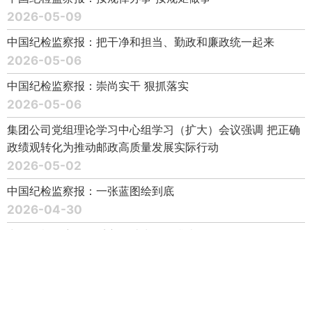
2026-05-09
中国纪检监察报：把干净和担当、勤政和廉政统一起来
2026-05-06
中国纪检监察报：崇尚实干 狠抓落实
2026-05-06
集团公司党组理论学习中心组学习（扩大）会议强调 把正确
政绩观转化为推动邮政高质量发展实际行动
2026-05-02
中国纪检监察报：一张蓝图绘到底
2026-04-30
中国纪检监察报：千方百计为群众排忧解难
2026-04-30
中国纪检监察报：做矢志为民造福的无私奉献者
2026-04-28