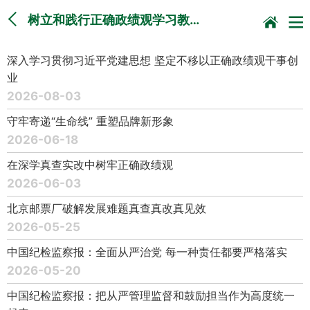
树立和践行正确政绩观学习教…
深入学习贯彻习近平党建思想 坚定不移以正确政绩观干事创
业
2026-08-03
守牢寄递“生命线” 重塑品牌新形象
2026-06-18
在深学真查实改中树牢正确政绩观
2026-06-03
北京邮票厂破解发展难题真查真改真见效
2026-05-25
中国纪检监察报：全面从严治党 每一种责任都要严格落实
2026-05-20
中国纪检监察报：把从严管理监督和鼓励担当作为高度统一