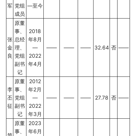
军
党组
—至今
成员
原董
事、
2018
张
总经
年8月
金
理、
—
——
——
——
32.64
否
——
良
党组
2022
副书
年4月
记
原董
2012
李
事、
年2月
丕
党组
—
——
——
——
27.78
否
——
征
副书
2022
记
年3月
原董
2023
事、
年6月
简