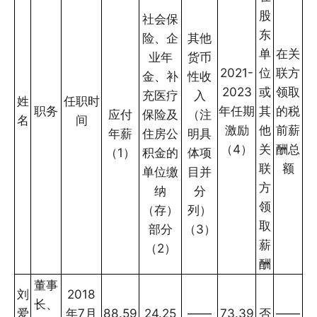
股
社会保
东
险、企
其他
单
在关
业年
货币
2021-
位
联方
金、补
性收
2023
或
领取
充医疗
入
姓
任职时
职务
年任期
其
的税
应付
保险及
（注
名
间
激励
他
前薪
年薪
住房公
明具
（4）
关
酬总
（1）
积金的
体项
联
额
单位缴
目并
方
纳
分
领
（存）
列）
取
部分
（3）
薪
（2）
酬
董事
刘
2018
长、
爱
年7月
88.59
24.25
——
73.39
否
——