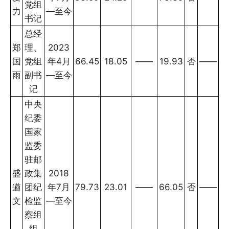
党组
力
—至今
书记
总经
郑
理、
2023
国
党组
年4月
66.45
18.05
——
19.93
否
——
雨
副书
—至今
记
中央
纪委
国家
监委
驻邮
盛
政集
2018
遒
团纪
年7月
79.73
23.01
——
66.05
否
——
文
检监
—至今
察组
组