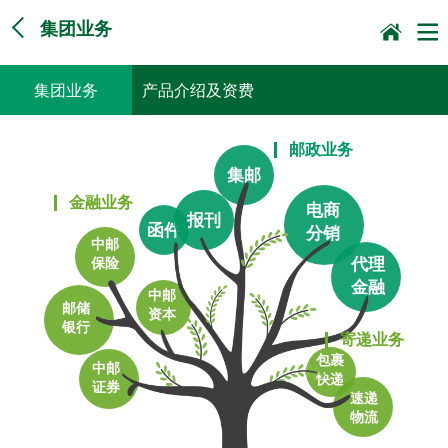
集团业务
集团业务
产品介绍及资费
邮政业务
集邮
金融业务
电商
报刊
函件
分销
中邮
代理
保险
金融
中邮
邮储
资本
银行
寄递业务
包裹
中邮
快递
证券
速递
物流