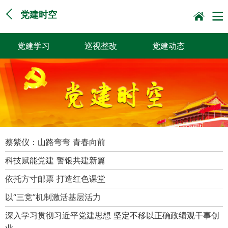
党建时空
党建学习
巡视整改
党建动态
党员风采
党建画廊
理论热点
今天你读书了吗？
学习贯彻党的二十
巡视意见
届三中全会精神
蔡紫仪：山路弯弯 青春向前
科技赋能党建 警银共建新篇
依托方寸邮票 打造红色课堂
以“三竞”机制激活基层活力
深入学习贯彻习近平党建思想 坚定不移以正确政绩观干事创
业